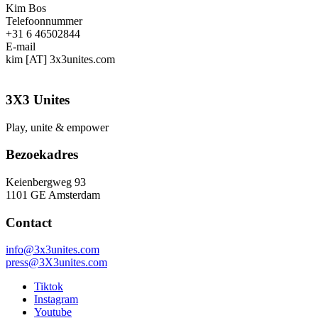
Kim Bos
Telefoonnummer
+31 6 46502844
E-mail
kim [AT] 3x3unites.com
3X3 Unites
Play, unite & empower
Bezoekadres
Keienbergweg 93
1101 GE Amsterdam
Contact
info@3x3unites.com
press@3X3unites.com
Tiktok
Instagram
Youtube