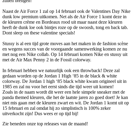
zullen brengen!
Naast de Air Force 1 zal op 14 februari ook de Valentines Day Nike
dunk low premium uitkomen. Net als de Air Force 1 komt deze in
de kleuren crème en Bordeaux rood uit maar naast deze kleuren
heeft de dunk loe ook bintjes roze op de swoosh, tong en back tab.
Dont sleep on these valentine specials!
Stussy is al een tijd grote moves aan het maken in de fashion scène
en wegens succes van de voorgaande samenwerking komen ze nu
met nog een Nike collab. Op 14 februari komen Nike en stussy uit
met de Air Max Penny 2 in de Fossil colorway.
In februari hebben we natuurlijk ook een throwback! Deze zal
gedaan worden op de Jordan 1 High ‘85 in de black & white
colorway. De Jordan 1 high ‘85 black white kwam origineel uit in
1985 en zal nu voor het eerst sinds die tijd weer uit komen!
Zoals in de naam wordt dit weer een hele simpele sneaker met de
panda themed kleuren, die het de laatste jaren zo goed doet! Je kan
niet mis gaan met de kleuren zwart en wit. De Jordan 1 komt uit op
15 februari en zal omdat hij zo simplistisch is 100% zeker
uitverkocht zijn! Dus wees er op tijd bij!
Zie beneden onze top releases van de maand!