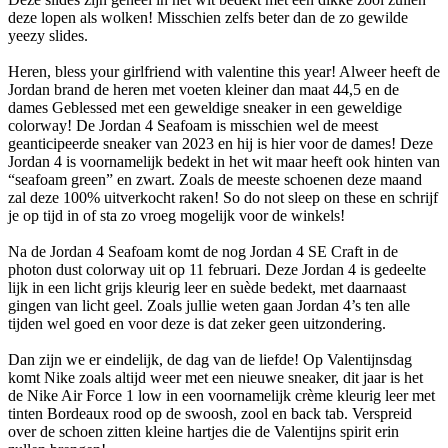
deze lopen als wolken! Misschien zelfs beter dan de zo gewilde
yeezy slides.
Heren, bless your girlfriend with valentine this year! Alweer heeft de
Jordan brand de heren met voeten kleiner dan maat 44,5 en de
dames Geblessed met een geweldige sneaker in een geweldige
colorway! De Jordan 4 Seafoam is misschien wel de meest
geanticipeerde sneaker van 2023 en hij is hier voor de dames! Deze
Jordan 4 is voornamelijk bedekt in het wit maar heeft ook hinten van
“seafoam green” en zwart. Zoals de meeste schoenen deze maand
zal deze 100% uitverkocht raken! So do not sleep on these en schrijf
je op tijd in of sta zo vroeg mogelijk voor de winkels!
Na de Jordan 4 Seafoam komt de nog Jordan 4 SE Craft in de
photon dust colorway uit op 11 februari. Deze Jordan 4 is gedeelte
lijk in een licht grijs kleurig leer en suède bedekt, met daarnaast
gingen van licht geel. Zoals jullie weten gaan Jordan 4’s ten alle
tijden wel goed en voor deze is dat zeker geen uitzondering.
Dan zijn we er eindelijk, de dag van de liefde! Op Valentijnsdag
komt Nike zoals altijd weer met een nieuwe sneaker, dit jaar is het
de Nike Air Force 1 low in een voornamelijk crème kleurig leer met
tinten Bordeaux rood op de swoosh, zool en back tab. Verspreid
over de schoen zitten kleine hartjes die de Valentijns spirit erin