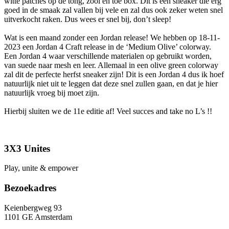
witte patches op de tong, zool en toe box. Dit is een sneaker die erg
goed in de smaak zal vallen bij vele en zal dus ook zeker weten snel
uitverkocht raken. Dus wees er snel bij, don’t sleep!
Wat is een maand zonder een Jordan release! We hebben op 18-11-
2023 een Jordan 4 Craft release in de ‘Medium Olive’ colorway.
Een Jordan 4 waar verschillende materialen op gebruikt worden,
van suede naar mesh en leer. Allemaal in een olive green colorway
zal dit de perfecte herfst sneaker zijn! Dit is een Jordan 4 dus ik hoef
natuurlijk niet uit te leggen dat deze snel zullen gaan, en dat je hier
natuurlijk vroeg bij moet zijn.
Hierbij sluiten we de 11e editie af! Veel succes and take no L’s !!
3X3 Unites
Play, unite & empower
Bezoekadres
Keienbergweg 93
1101 GE Amsterdam