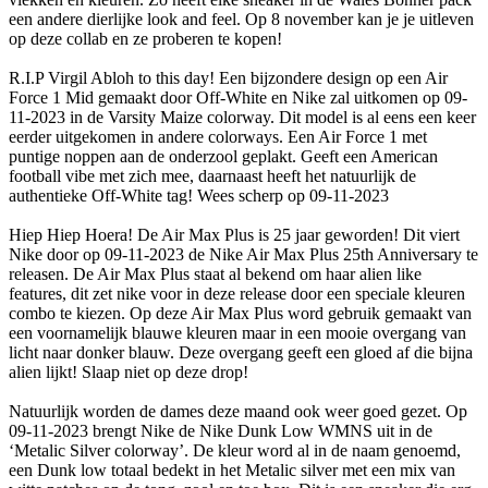
een andere dierlijke look and feel. Op 8 november kan je je uitleven
op deze collab en ze proberen te kopen!
R.I.P Virgil Abloh to this day! Een bijzondere design op een Air
Force 1 Mid gemaakt door Off-White en Nike zal uitkomen op 09-
11-2023 in de Varsity Maize colorway. Dit model is al eens een keer
eerder uitgekomen in andere colorways. Een Air Force 1 met
puntige noppen aan de onderzool geplakt. Geeft een American
football vibe met zich mee, daarnaast heeft het natuurlijk de
authentieke Off-White tag! Wees scherp op 09-11-2023
Hiep Hiep Hoera! De Air Max Plus is 25 jaar geworden! Dit viert
Nike door op 09-11-2023 de Nike Air Max Plus 25th Anniversary te
releasen. De Air Max Plus staat al bekend om haar alien like
features, dit zet nike voor in deze release door een speciale kleuren
combo te kiezen. Op deze Air Max Plus word gebruik gemaakt van
een voornamelijk blauwe kleuren maar in een mooie overgang van
licht naar donker blauw. Deze overgang geeft een gloed af die bijna
alien lijkt! Slaap niet op deze drop!
Natuurlijk worden de dames deze maand ook weer goed gezet. Op
09-11-2023 brengt Nike de Nike Dunk Low WMNS uit in de
‘Metalic Silver colorway’. De kleur word al in de naam genoemd,
een Dunk low totaal bedekt in het Metalic silver met een mix van