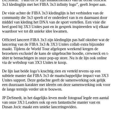
3x3 kledinglijn met het FIBA 3x3 infinity logo”, geeft Jesper aan.
De visie achter de FIBA 3x3 kledinglijn is het verbinden van de
community die 3x3 speelt of er onderdeel van is en daarnaast door
middel van kleding het DNA van de sport vertellen. Een visie die
heel goed bij 3X3 Unites past en in gesprek inspireerden wij elkaar
waardoor we tot dit unieke idee kwamen.
Officieel lanceert FIBA 3x3 zijn kledinglijn pas half oktober wat de
lancering van de FIBA 3x3 & 3X3 Unites collab extra bijzonder
maakt. Tijdens de World Tour afgelopen weekend kregen de
bezoekers exclusief de kans de uitgebrachte hoodie, crewneck en t-
shirt te bemachtigen in onze pop-up store. Nu is de lijn ook online
via de webshop van 3X3 Unites te koop.
De lijn laat beide logo’s krachtig zien en verteld tevens op een
subtiele manier dat FIBA 3x3 de maatschappelijke impact van 3X3
Unites support. Deze gedachte geeft de samenwerking ook gelijk
een duurzaam karakter met ideeën om deze samenwerking ook voor
de lange termijn verder uit te bouwen.
JP DeSmedt, in het dagelijks leven mode fotograaf legde een aantal
van onze 3X3 Leaders ook op een fantastische manier vast en
Dusan Jocic maakt een unieke lanceringsvideo.