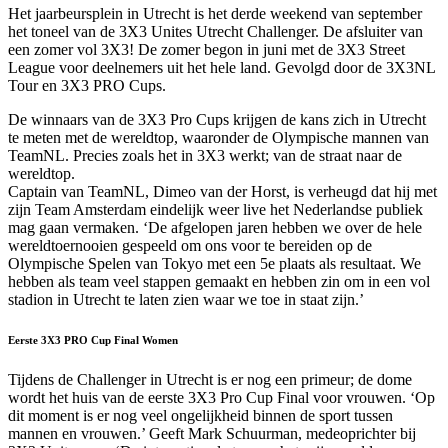
Het jaarbeursplein in Utrecht is het derde weekend van september
het toneel van de 3X3 Unites Utrecht Challenger. De afsluiter van
een zomer vol 3X3! De zomer begon in juni met de 3X3 Street
League voor deelnemers uit het hele land. Gevolgd door de 3X3NL
Tour en 3X3 PRO Cups.
De winnaars van de 3X3 Pro Cups krijgen de kans zich in Utrecht
te meten met de wereldtop, waaronder de Olympische mannen van
TeamNL. Precies zoals het in 3X3 werkt; van de straat naar de
wereldtop.
Captain van TeamNL, Dimeo van der Horst, is verheugd dat hij met
zijn Team Amsterdam eindelijk weer live het Nederlandse publiek
mag gaan vermaken. ‘De afgelopen jaren hebben we over de hele
wereldtoernooien gespeeld om ons voor te bereiden op de
Olympische Spelen van Tokyo met een 5e plaats als resultaat. We
hebben als team veel stappen gemaakt en hebben zin om in een vol
stadion in Utrecht te laten zien waar we toe in staat zijn.’
Eerste 3X3 PRO Cup Final Women
Tijdens de Challenger in Utrecht is er nog een primeur; de dome
wordt het huis van de eerste 3X3 Pro Cup Final voor vrouwen. ‘Op
dit moment is er nog veel ongelijkheid binnen de sport tussen
mannen en vrouwen.’ Geeft Mark Schuurman, medeoprichter bij