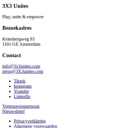
3X3 Unites
Play, unite & empower
Bezoekadres
Keienbergweg 93
1101 GE Amsterdam
Contact
info@3x3unites.com
press@3X3unites.com
Tiktok
Instagram
Youtube
LinkedIn
Vertrouwenspersoon
Nieuwsbrief
Privacyverklaring
Algemene voorwaarden