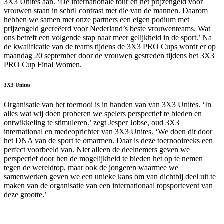
3X3 Unites aan. ‘De internationale tour en het prijzengeld voor
vrouwen staan in schril contrast met die van de mannen. Daarom
hebben we samen met onze partners een eigen podium met
prijzengeld gecreëerd voor Nederland’s beste vrouwenteams. Wat
ons betreft een volgende stap naar meer gelijkheid in de sport.’ Na
de kwalificatie van de teams tijdens de 3X3 PRO Cups wordt er op
maandag 20 september door de vrouwen gestreden tijdens het 3X3
PRO Cup Final Women.
3X3 Unites
Organisatie van het toernooi is in handen van van 3X3 Unites. ‘In
alles wat wij doen proberen we spelers perspectief te bieden en
ontwikkeling te stimuleren.’ zegt Jesper Jobse, oud 3X3
international en medeoprichter van 3X3 Unites. ‘We doen dit door
het DNA van de sport te omarmen. Daar is deze toernooireeks een
perfect voorbeeld van. Niet alleen de deelnemers geven we
perspectief door hen de mogelijkheid te bieden het op te nemen
tegen de wereldtop, maar ook de jongeren waarmee we
samenwerken geven we een unieke kans om van dichtbij deel uit te
maken van de organisatie van een internationaal topsportevent van
deze grootte.’