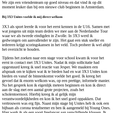
We zijn een vriendenteam op goed niveau en dat vind ik op dit
moment leuker dan bij een nieuwe club beginnen in Amsterdam.
Bij 3X3 Unites voelde ik mij direct welkom
3X3 als sport leerde ik voor het eerst kennen in de U16. Samen met
wat jongens uit mijn team deden we mee aan de Nederlandse Tour
waar we als tweede eindigden in Zwolle. In 3X3 werd ik
gedwongen om aanvallender te zijn. Het gaat een stuk sneller en
iedereen krijgt scoringskansen in het veld. Toch probeer ik wel altijd
het overzicht te houden.
Tijdens het zoeken naar een stage voor school kwam ik voor het
eerst in contact met 3X3 Unites. Nadat ik mijn sollicitatie had
opgestuurd kreeg ik snel reactie van Jesper. We maakten een
afspraak om te kijken wat ik te bieden had en wat 3X3 Unites kon
bieden en vanaf de binnenkomst voelde het goed. Ik kreeg het
gevoel dat ik enorm welkom was, op een prettige, informele manier.
Na het gesprek kon ik eigenlijk meteen beginnen en kon ik direct
aan de slag met een aantal grote projecten, zoals het
scholentoernooi. Hierbij kreeg ik al gelijk mijn
verantwoordelijkheden en kon ik het snel goed oppakken. Dat
vertrouwen was erg fijn. Naast mijn stage bij Unites heb ik ook een
bijbaan als corona testafnemer en ben ik aangemeld bij Young Ones.
Hier werk ik als een soort freelancer aan verschillende klussen. Ik