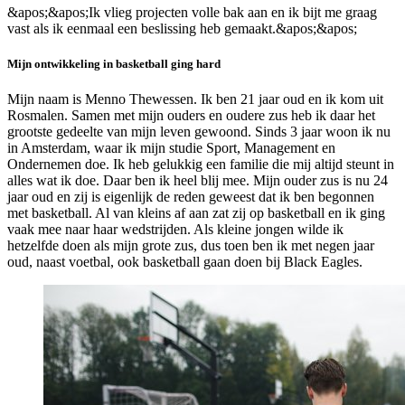
&apos;&apos;Ik vlieg projecten volle bak aan en ik bijt me graag
vast als ik eenmaal een beslissing heb gemaakt.&apos;&apos;
Mijn ontwikkeling in basketball ging hard
Mijn naam is Menno Thewessen. Ik ben 21 jaar oud en ik kom uit
Rosmalen. Samen met mijn ouders en oudere zus heb ik daar het
grootste gedeelte van mijn leven gewoond. Sinds 3 jaar woon ik nu
in Amsterdam, waar ik mijn studie Sport, Management en
Ondernemen doe. Ik heb gelukkig een familie die mij altijd steunt in
alles wat ik doe. Daar ben ik heel blij mee. Mijn ouder zus is nu 24
jaar oud en zij is eigenlijk de reden geweest dat ik ben begonnen
met basketball. Al van kleins af aan zat zij op basketball en ik ging
vaak mee naar haar wedstrijden. Als kleine jongen wilde ik
hetzelfde doen als mijn grote zus, dus toen ben ik met negen jaar
oud, naast voetbal, ook basketball gaan doen bij Black Eagles.