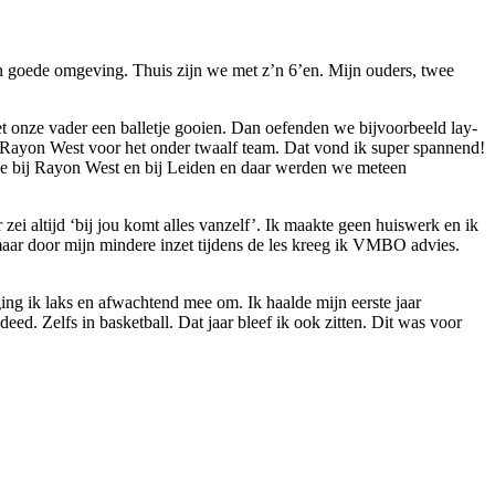
en goede omgeving. Thuis zijn we met z’n 6’en. Mijn ouders, twee
et onze vader een balletje gooien. Dan oefenden we bijvoorbeeld lay-
ij Rayon West voor het onder twaalf team. Dat vond ik super spannend!
mee bij Rayon West en bij Leiden en daar werden we meteen
zei altijd ‘bij jou komt alles vanzelf’. Ik maakte geen huiswerk en ik
r door mijn mindere inzet tijdens de les kreeg ik VMBO advies.
ing ik laks en afwachtend mee om. Ik haalde mijn eerste jaar
eed. Zelfs in basketball. Dat jaar bleef ik ook zitten. Dit was voor