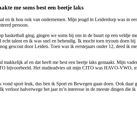
maakte me soms best een beetje laks
ociaal en ik hou ook van ondernemen. Mijn jeugd in Leiderdorp was in e
nteerd persoon.
op basketball ging, gingen we soms bij ons in de buurt op een veldje m
l echt talent en ik was snel en behendig. Ik mocht toen tryouts doen b
 nog gescout door Leiden. Toen was ik eerstejaars onder 12, deed ik 
al makkelijk af en dat heeft me best een beetje laks gemaakt. Mijn vader 
CITO bijvoorbeeld. Het studieadvies uit mijn CITO was HAVO-VWO, maa
Ik vond sport leuk, dus ben ik Sport en Bewegen gaan doen. Ook daar g
Ik verloor halverwege het jaar m’n interesse in de meeste dingen die ik d