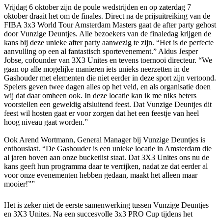
Vrijdag 6 oktober zijn de poule wedstrijden en op zaterdag 7
oktober draait het om de finales. Direct na de prijsuitreiking van de
FIBA 3x3 World Tour Amsterdam Masters gaat de after party gehost
door Vunzige Deuntjes. Alle bezoekers van de finaledag krijgen de
kans bij deze unieke after party aanwezig te zijn. “Het is de perfecte
aanvulling op een al fantastisch sportevenement.” Aldus Jesper
Jobse, cofounder van 3X3 Unites en tevens toernooi directeur. “We
gaan op alle mogelijke manieren iets unieks neerzetten in de
Gashouder met elementen die niet eerder in deze sport zijn vertoond.
Spelers geven twee dagen alles op het veld, en als organisatie doen
wij dat daar omheen ook. In deze locatie kan ik me niks beters
voorstellen een geweldig afsluitend feest. Dat Vunzige Deuntjes dit
feest wil hosten gaat er voor zorgen dat het een feestje van heel
hoog niveau gaat worden.”
Ook Arend Wortmann, General Manager bij Vunzige Deuntjes is
enthousiast. “De Gashouder is een unieke locatie in Amsterdam die
al jaren boven aan onze bucketlist staat. Dat 3X3 Unites ons nu de
kans geeft hun programma daar te verrijken, nadat ze dat eerder al
voor onze evenementen hebben gedaan, maakt het alleen maar
mooier!””
Het is zeker niet de eerste samenwerking tussen Vunzige Deuntjes
en 3X3 Unites. Na een succesvolle 3x3 PRO Cup tijdens het