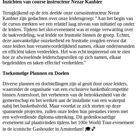
Inzichten van course instructeur Nezar Kanbier
Terugkijkend op de reis deelde onze cursusinstructeur Nezar
Kanbier zijn gedachten over onze leidersgroep: "Aan het begin van
de cursus merkten we een relatief laag niveau van initiatief op onder
de leiders. Tijdens het slot-evenement was er enige verwarring over
de taakverdeling, wat leidde tot frustratie binnen de groep. Echter,
deze aanvankelijke onzekerheid en frustratie zorgden ervoor dat
onze leiders hun verantwoordelijkheid namen, elkaar ondersteunden
en efficiënt taken verdeelden. Het was echt inspirerend om te zien
hoe ze afwisselende leiderschapsrollen op zich namen, elkaar
begeleidden en taken effectief verdeelden."
Toekomstige Plannen en Doelen
Diverse plannen en doelstellingen zijn al geuit door onze leiders,
waaronder de organisatie van een exclusieve basketbalcompetitie
binnen Amersfoort, het verbeteren van de betrokkenheid van de
gemeenschap en het werken aan de installatie van een waterput
nabij het basketbalveld. Maar voordat ze zich storten op deze
spannende projecten, zullen onze leden hun prestaties vieren met
een welverdiende diploma-uitreiking. Dit gedenkwaardige
evenement zal plaatsvinden tijdens het 100e World Tour-evenement
in de iconische Gashouder in Amsterdam! 🎓🏀