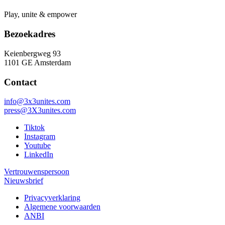
Play, unite & empower
Bezoekadres
Keienbergweg 93
1101 GE Amsterdam
Contact
info@3x3unites.com
press@3X3unites.com
Tiktok
Instagram
Youtube
LinkedIn
Vertrouwenspersoon
Nieuwsbrief
Privacyverklaring
Algemene voorwaarden
ANBI