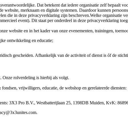
gsverantwoordelijke. Dat betekent dat iedere organisatie zelf bepaalt
lfde website, merknaam en digitale systemen. Daardoor kunnen persoon
elen die in deze privacyverklaring zijn beschreven.Welke organisatie ve
ercieel event). Dit staat per onderdeel in deze privacyverklaring toege
nze website en in het kader van onze evenementen, trainingen, toernoo
jke ontwikkeling en educatie;
disch gescheiden. Afhankelijk van de activiteit of dienst is óf de stich
 Onze rolverdeling is hierbij als volgt.
 fondsen, vrijwilligers, educatie, de webshop en gerelateerde diens
events: 3X3 Pro B.V., Westbatterijlaan 25, 1398DB Muiden, KvK: 868
ivacy@3x3unites.com.