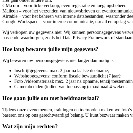
Het gaat onder andere om:
CM.com – voor ticketverkoop, eventregistratie en toegangsbeheer.
Maileon – voor het verzenden van nieuwsbrieven en eventcommunica
Airtable – voor het beheren van interne databestanden, waaronder dee
Google Workspace – voor interne communicatie, e-mail en opslag va
Wij verkopen uw gegevens niet. Wij kunnen persoonsgegevens verwerk
passende waarborgen, zoals het Data Privacy Framework of standaar
Hoe lang bewaren jullie mijn gegevens?
Wij bewaren uw persoonsgegevens niet langer dan nodig is.
Inschrijfgegevens: max. 2 jaar na laatste deelname;
Webshopgegevens: conform fiscale bewaarplicht (7 jaar);
Foto-/videomateriaal: max. 2 jaar na opname, tenzij toestemmin
Camerabeelden (indien van toepassing): maximaal 4 weken.
Hoe gaan jullie om met beeldmateriaal?
Tijdens onze evenementen, trainingen en toernooien maken we foto’s 
baseren ons op ons gerechtvaardigd belang. U kunt bezwaar maken v
Wat zijn mijn rechten?