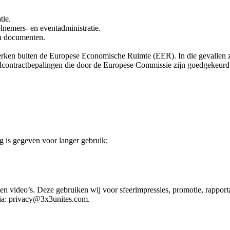
tie.
lnemers- en eventadministratie.
n documenten.
en buiten de Europese Economische Ruimte (EER). In die gevallen zorg
dcontractbepalingen die door de Europese Commissie zijn goedgekeurd
g is gegeven voor langer gebruik;
en video’s. Deze gebruiken wij voor sfeerimpressies, promotie, rappor
ia: privacy@3x3unites.com.