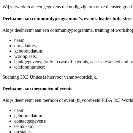
Wij verwerken alleen gegevens die nodig zijn om onze diensten goed u
Deelname aan communityprogramma’s, events, leader hub, stree
Als je deelneemt aan een communityprogramma, training of workshop
naam;
e-mailadres;
geboortedatum;
woonplaats;
bankgegevens; (only in case of payouts, access restricted and no
telefoonnumber;
Stichting 3X3 Unites is hiervoor verantwoordelijk.
Deelname aan toernooien of events
Als je deelneemt een toernooi of event (bijvoorbeeld FIBA 3x3 Worl
naam;
geboortedatum;
contactgegevens;
teamnaam;
prestaties;