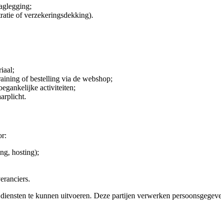
laglegging;
tratie of verzekeringsdekking).
iaal;
aining of bestelling via de webshop;
egankelijke activiteiten;
arplicht.
or:
ng, hosting);
eranciers.
diensten te kunnen uitvoeren. Deze partijen verwerken persoonsgegeven