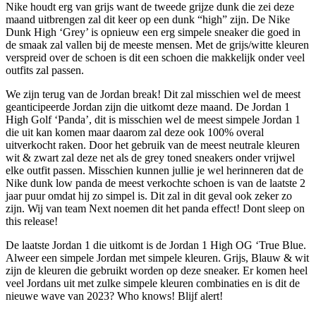
Nike houdt erg van grijs want de tweede grijze dunk die zei deze
maand uitbrengen zal dit keer op een dunk “high” zijn. De Nike
Dunk High ‘Grey’ is opnieuw een erg simpele sneaker die goed in
de smaak zal vallen bij de meeste mensen. Met de grijs/witte kleuren
verspreid over de schoen is dit een schoen die makkelijk onder veel
outfits zal passen.
We zijn terug van de Jordan break! Dit zal misschien wel de meest
geanticipeerde Jordan zijn die uitkomt deze maand. De Jordan 1
High Golf ‘Panda’, dit is misschien wel de meest simpele Jordan 1
die uit kan komen maar daarom zal deze ook 100% overal
uitverkocht raken. Door het gebruik van de meest neutrale kleuren
wit & zwart zal deze net als de grey toned sneakers onder vrijwel
elke outfit passen. Misschien kunnen jullie je wel herinneren dat de
Nike dunk low panda de meest verkochte schoen is van de laatste 2
jaar puur omdat hij zo simpel is. Dit zal in dit geval ook zeker zo
zijn. Wij van team Next noemen dit het panda effect! Dont sleep on
this release!
De laatste Jordan 1 die uitkomt is de Jordan 1 High OG ‘True Blue.
Alweer een simpele Jordan met simpele kleuren. Grijs, Blauw & wit
zijn de kleuren die gebruikt worden op deze sneaker. Er komen heel
veel Jordans uit met zulke simpele kleuren combinaties en is dit de
nieuwe wave van 2023? Who knows! Blijf alert!