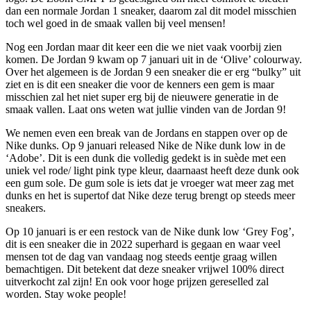
dan een normale Jordan 1 sneaker, daarom zal dit model misschien
toch wel goed in de smaak vallen bij veel mensen!
Nog een Jordan maar dit keer een die we niet vaak voorbij zien
komen. De Jordan 9 kwam op 7 januari uit in de ‘Olive’ colourway.
Over het algemeen is de Jordan 9 een sneaker die er erg “bulky” uit
ziet en is dit een sneaker die voor de kenners een gem is maar
misschien zal het niet super erg bij de nieuwere generatie in de
smaak vallen. Laat ons weten wat jullie vinden van de Jordan 9!
We nemen even een break van de Jordans en stappen over op de
Nike dunks. Op 9 januari released Nike de Nike dunk low in de
‘Adobe’. Dit is een dunk die volledig gedekt is in suède met een
uniek vel rode/ light pink type kleur, daarnaast heeft deze dunk ook
een gum sole. De gum sole is iets dat je vroeger wat meer zag met
dunks en het is supertof dat Nike deze terug brengt op steeds meer
sneakers.
Op 10 januari is er een restock van de Nike dunk low ‘Grey Fog’,
dit is een sneaker die in 2022 superhard is gegaan en waar veel
mensen tot de dag van vandaag nog steeds eentje graag willen
bemachtigen. Dit betekent dat deze sneaker vrijwel 100% direct
uitverkocht zal zijn! En ook voor hoge prijzen gereselled zal
worden. Stay woke people!