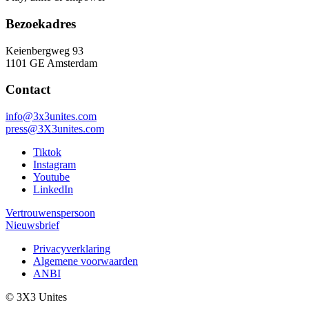
Bezoekadres
Keienbergweg 93
1101 GE Amsterdam
Contact
info@3x3unites.com
press@3X3unites.com
Tiktok
Instagram
Youtube
LinkedIn
Vertrouwenspersoon
Nieuwsbrief
Privacyverklaring
Algemene voorwaarden
ANBI
© 3X3 Unites