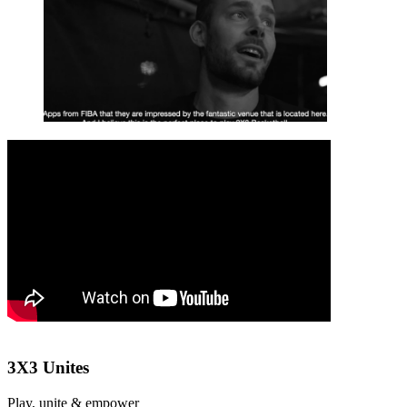
3X3 Unites
Play, unite & empower