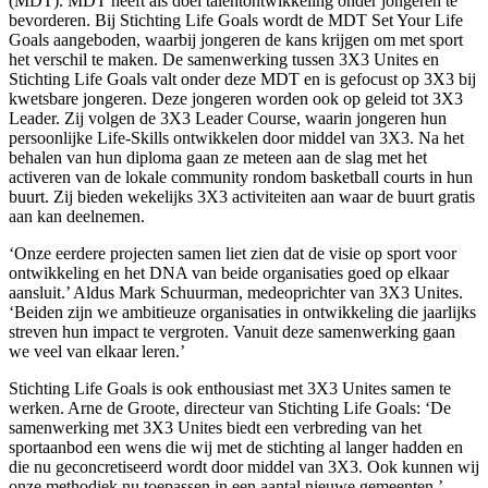
(MDT). MDT heeft als doel talentontwikkeling onder jongeren te
bevorderen. Bij Stichting Life Goals wordt de MDT Set Your Life
Goals aangeboden, waarbij jongeren de kans krijgen om met sport
het verschil te maken. De samenwerking tussen 3X3 Unites en
Stichting Life Goals valt onder deze MDT en is gefocust op 3X3 bij
kwetsbare jongeren. Deze jongeren worden ook op geleid tot 3X3
Leader. Zij volgen de 3X3 Leader Course, waarin jongeren hun
persoonlijke Life-Skills ontwikkelen door middel van 3X3. Na het
behalen van hun diploma gaan ze meteen aan de slag met het
activeren van de lokale community rondom basketball courts in hun
buurt. Zij bieden wekelijks 3X3 activiteiten aan waar de buurt gratis
aan kan deelnemen.
‘Onze eerdere projecten samen liet zien dat de visie op sport voor
ontwikkeling en het DNA van beide organisaties goed op elkaar
aansluit.’ Aldus Mark Schuurman, medeoprichter van 3X3 Unites.
‘Beiden zijn we ambitieuze organisaties in ontwikkeling die jaarlijks
streven hun impact te vergroten. Vanuit deze samenwerking gaan
we veel van elkaar leren.’
Stichting Life Goals is ook enthousiast met 3X3 Unites samen te
werken. Arne de Groote, directeur van Stichting Life Goals: ‘De
samenwerking met 3X3 Unites biedt een verbreding van het
sportaanbod een wens die wij met de stichting al langer hadden en
die nu geconcretiseerd wordt door middel van 3X3. Ook kunnen wij
onze methodiek nu toepassen in een aantal nieuwe gemeenten.’