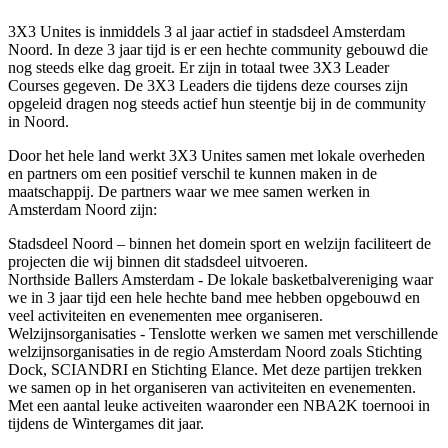
3X3 Unites is inmiddels 3 al jaar actief in stadsdeel Amsterdam
Noord. In deze 3 jaar tijd is er een hechte community gebouwd die
nog steeds elke dag groeit. Er zijn in totaal twee 3X3 Leader
Courses gegeven. De 3X3 Leaders die tijdens deze courses zijn
opgeleid dragen nog steeds actief hun steentje bij in de community
in Noord.
Door het hele land werkt 3X3 Unites samen met lokale overheden
en partners om een positief verschil te kunnen maken in de
maatschappij. De partners waar we mee samen werken in
Amsterdam Noord zijn:
Stadsdeel Noord – binnen het domein sport en welzijn faciliteert de
projecten die wij binnen dit stadsdeel uitvoeren.
Northside Ballers Amsterdam - De lokale basketbalvereniging waar
we in 3 jaar tijd een hele hechte band mee hebben opgebouwd en
veel activiteiten en evenementen mee organiseren.
Welzijnsorganisaties - Tenslotte werken we samen met verschillende
welzijnsorganisaties in de regio Amsterdam Noord zoals Stichting
Dock, SCIANDRI en Stichting Elance. Met deze partijen trekken
we samen op in het organiseren van activiteiten en evenementen.
Met een aantal leuke activeiten waaronder een NBA2K toernooi in
tijdens de Wintergames dit jaar.