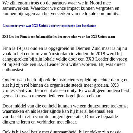
We zijn enorm trots op de partners waar we in Noord mee
samenwerken. Waardoor we onze impact kunnen vergroten en
kunnen bijdragen aan het versterken van de lokale community.
Lees meer over wat 3X3 Unites voor uw gemeente kan betekenen
3X3 Leader Finn is een belangrijke leader geworden voor het 3X3 Unites team
Finn is 19 jaar oud en is opgegroeid in Diemen-Zuid maar is hij nu
vaak in het centrum van Amsterdam te vinden. In 2018 werd hij
aangesproken bij zijn lokale veldje door een 3X3 Leader die vroeg
of hij zelf ook een 3X3 Leader zou willen worden. Hij was direct
enthousiast.
Ondertussen heeft hij ook de instructeurs opleiding achter de rug en
ziet hij zijn rol binnen de organisatie steeds meer groeien. 3X3
Unites staat voor hem echt als een unity. Er wordt geen onderscheid
gemaakt tussen mensen, iedereen is gelijk aan elkaar.
Door middel van die eenheid kunnen we een duurzamere toekomst
waarmaken en als leader zijnde kan hij hier al helemaal een
voorbeeld in zijn voor de jongere generatie. Door ze bepaalde
dingen te leren en verbinden met elkaar.
Ook is hij veel bezig met duurzaamheid, hij ontdekte zijn passie