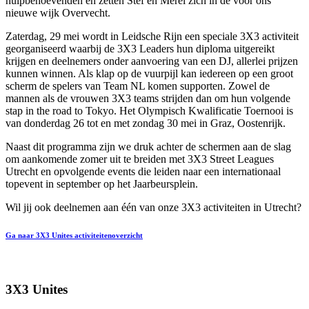
hulpbehoevenden en zetten Stef en Merel zich in de voor ons
nieuwe wijk Overvecht.
Zaterdag, 29 mei wordt in Leidsche Rijn een speciale 3X3 activiteit
georganiseerd waarbij de 3X3 Leaders hun diploma uitgereikt
krijgen en deelnemers onder aanvoering van een DJ, allerlei prijzen
kunnen winnen. Als klap op de vuurpijl kan iedereen op een groot
scherm de spelers van Team NL komen supporten. Zowel de
mannen als de vrouwen 3X3 teams strijden dan om hun volgende
stap in the road to Tokyo. Het Olympisch Kwalificatie Toernooi is
van donderdag 26 tot en met zondag 30 mei in Graz, Oostenrijk.
Naast dit programma zijn we druk achter de schermen aan de slag
om aankomende zomer uit te breiden met 3X3 Street Leagues
Utrecht en opvolgende events die leiden naar een internationaal
topevent in september op het Jaarbeursplein.
Wil jij ook deelnemen aan één van onze 3X3 activiteiten in Utrecht?
Ga naar 3X3 Unites activiteitenoverzicht
3X3 Unites