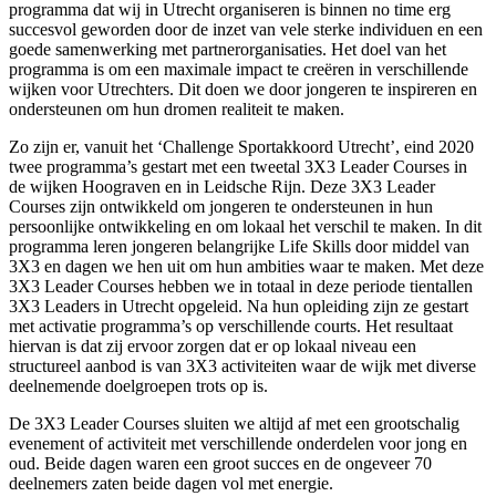
programma dat wij in Utrecht organiseren is binnen no time erg
succesvol geworden door de inzet van vele sterke individuen en een
goede samenwerking met partnerorganisaties. Het doel van het
programma is om een maximale impact te creëren in verschillende
wijken voor Utrechters. Dit doen we door jongeren te inspireren en
ondersteunen om hun dromen realiteit te maken.
Zo zijn er, vanuit het ‘Challenge Sportakkoord Utrecht’, eind 2020
twee programma’s gestart met een tweetal 3X3 Leader Courses in
de wijken Hoograven en in Leidsche Rijn. Deze 3X3 Leader
Courses zijn ontwikkeld om jongeren te ondersteunen in hun
persoonlijke ontwikkeling en om lokaal het verschil te maken. In dit
programma leren jongeren belangrijke Life Skills door middel van
3X3 en dagen we hen uit om hun ambities waar te maken. Met deze
3X3 Leader Courses hebben we in totaal in deze periode tientallen
3X3 Leaders in Utrecht opgeleid. Na hun opleiding zijn ze gestart
met activatie programma’s op verschillende courts. Het resultaat
hiervan is dat zij ervoor zorgen dat er op lokaal niveau een
structureel aanbod is van 3X3 activiteiten waar de wijk met diverse
deelnemende doelgroepen trots op is.
De 3X3 Leader Courses sluiten we altijd af met een grootschalig
evenement of activiteit met verschillende onderdelen voor jong en
oud. Beide dagen waren een groot succes en de ongeveer 70
deelnemers zaten beide dagen vol met energie.