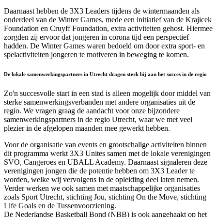
Daarnaast hebben de 3X3 Leaders tijdens de wintermaanden als
onderdeel van de Winter Games, mede een initiatief van de Krajicek
Foundation en Cruyff Foundation, extra activiteiten gehost. Hiermee
zorgden zij ervoor dat jongeren in corona tijd een perspectief
hadden. De Winter Games waren bedoeld om door extra sport- en
spelactiviteiten jongeren te motiveren in beweging te komen.
De lokale samenwerkingspartners in Utrecht dragen sterk bij aan het succes in de regio
Zo'n succesvolle start in een stad is alleen mogelijk door middel van
sterke samenwerkingsverbanden met andere organisaties uit de
regio. We vragen graag de aandacht voor onze bijzondere
samenwerkingspartners in de regio Utrecht, waar we met veel
plezier in de afgelopen maanden mee gewerkt hebben.
Voor de organisatie van events en grootschalige activiteiten binnen
dit programma werkt 3X3 Unites samen met de lokale verenigingen
SVO, Cangeroes en UBALL Academy. Daarnaast signaleren deze
verenigingen jongen die de potentie hebben om 3X3 Leader te
worden, welke wij vervolgens in de opleiding deel laten nemen.
Verder werken we ook samen met maatschappelijke organisaties
zoals Sport Utrecht, stichting Jou, stichting On the Move, stichting
Life Goals en de Tussenvoorziening.
De Nederlandse Basketball Bond (NBB) is ook aangehaakt op het