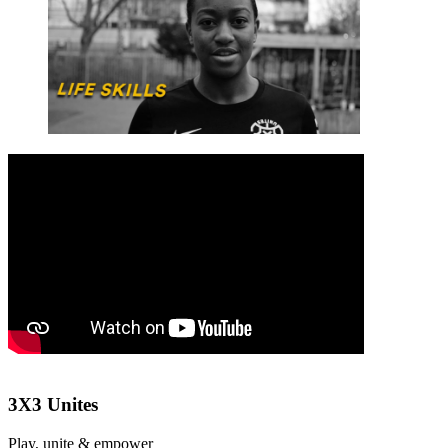
3X3 Unites
Play, unite & empower