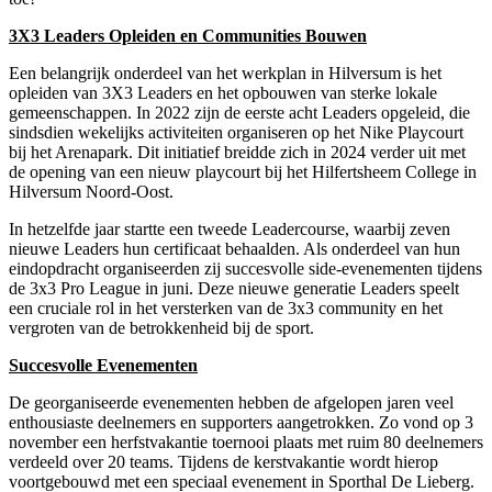
3X3 Leaders Opleiden en Communities Bouwen
Een belangrijk onderdeel van het werkplan in Hilversum is het
opleiden van 3X3 Leaders en het opbouwen van sterke lokale
gemeenschappen. In 2022 zijn de eerste acht Leaders opgeleid, die
sindsdien wekelijks activiteiten organiseren op het Nike Playcourt
bij het Arenapark. Dit initiatief breidde zich in 2024 verder uit met
de opening van een nieuw playcourt bij het Hilfertsheem College in
Hilversum Noord-Oost.
In hetzelfde jaar startte een tweede Leadercourse, waarbij zeven
nieuwe Leaders hun certificaat behaalden. Als onderdeel van hun
eindopdracht organiseerden zij succesvolle side-evenementen tijdens
de 3x3 Pro League in juni. Deze nieuwe generatie Leaders speelt
een cruciale rol in het versterken van de 3x3 community en het
vergroten van de betrokkenheid bij de sport.
Succesvolle Evenementen
De georganiseerde evenementen hebben de afgelopen jaren veel
enthousiaste deelnemers en supporters aangetrokken. Zo vond op 3
november een herfstvakantie toernooi plaats met ruim 80 deelnemers
verdeeld over 20 teams. Tijdens de kerstvakantie wordt hierop
voortgebouwd met een speciaal evenement in Sporthal De Lieberg.