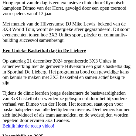
Hoogtepunt van de dag is een exclusieve clinic door Olympisch
kampioen Dimeo van der Horst, gevolgd door een open toernooi
voor spelers vanaf 12 jaar.
Met muziek van de Hilversumse DJ Mike Lewis, bekend van de
3X3 World Tour, wordt de energieke sfeer gegarandeerd. Dit soort
evenementen tonen hoe 3X3 Unites sport, plezier en community-
building succesvol samenbrengt.
Een Unieke Basketbal dag in De Lieberg
Op zaterdag 21 december 2024 organiseerde 3X3 Unites in
samenwerking met de gemeente Hilversum een gratis basketbaldag
in Sporthal De Lieberg. Het programma bood een geweldige kans
om kennis te maken met 3X3-basketbal en samen actief bezig te
zijn.
Tijdens de clinic leerden jonge deelnemers de basisvaardigheden
van 3x3 basketbal en werden ze geïnspireerd door het bijzondere
verhaal van Dimeo van der Horst. Het toernooi staat open voor
basketbalspelers van alle leeftijden en niveaus. Deelnemers kunnen
zich individueel of als team aanmelden, en de wedstrijden worden
begeleid door ervaren 3x3 Leaders.
Bekijk hier de recap video!