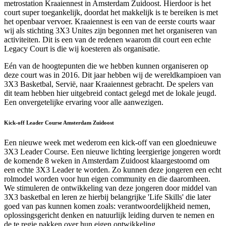
metrostation Kraaiennest in Amsterdam Zuidoost. Hierdoor is het
court super toegankelijk, doordat het makkelijk is te bereiken is met
het openbaar vervoer. Kraaiennest is een van de eerste courts waar
wij als stichting 3X3 Unites zijn begonnen met het organiseren van
activiteiten. Dit is een van de redenen waarom dit court een echte
Legacy Court is die wij koesteren als organisatie.
Eén van de hoogtepunten die we hebben kunnen organiseren op
deze court was in 2016. Dit jaar hebben wij de wereldkampioen van
3X3 Basketbal, Servië, naar Kraaiennest gebracht. De spelers van
dit team hebben hier uitgebreid contact gelegd met de lokale jeugd.
Een onvergetelijke ervaring voor alle aanwezigen.
Kick-off Leader Course Amsterdam Zuidoost
Een nieuwe week met wederom een kick-off van een gloednieuwe
3X3 Leader Course. Een nieuwe lichting leergierige jongeren wordt
de komende 8 weken in Amsterdam Zuidoost klaargestoomd om
een echte 3X3 Leader te worden. Zo kunnen deze jongeren een echt
rolmodel worden voor hun eigen community en die daaromheen.
We stimuleren de ontwikkeling van deze jongeren door middel van
3X3 basketbal en leren ze hierbij belangrijke 'Life Skills' die later
goed van pas kunnen komen zoals: verantwoordelijkheid nemen,
oplossingsgericht denken en natuurlijk leiding durven te nemen en
de te regie pakken over hun eigen ontwikkeling.