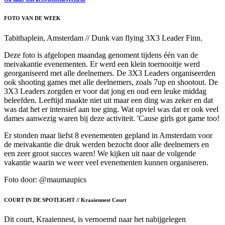
FOTO VAN DE WEEK
Tabithaplein, Amsterdam // Dunk van flying 3X3 Leader Finn.
Deze foto is afgelopen maandag genoment tijdens één van de
meivakantie evenementen. Er werd een klein toernooitje werd
georganiseerd met alle deelnemers. De 3X3 Leaders organiseerden
ook shooting games met alle deelnemers, zoals 7up en shootout. De
3X3 Leaders zorgden er voor dat jong en oud een leuke middag
beleefden. Leeftijd maakte niet uit maar een ding was zeker en dat
was dat het er intensief aan toe ging. Wat opviel was dat er ook veel
dames aanwezig waren bij deze activiteit. 'Cause girls got game too!
Er stonden maar liefst 8 evenementen gepland in Amsterdam voor
de meivakantie die druk werden bezocht door alle deelnemers en
een zeer groot succes waren! We kijken uit naar de volgende
vakantie waarin we weer veel evenementen kunnen organiseren.
Foto door: @maumaupics
COURT IN DE SPOTLIGHT // Kraaiennest Court
Dit court, Kraaiennest, is vernoemd naar het nabijgelegen