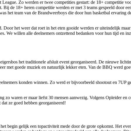
t League. Zo werden er twee competities gestart: de 18+ competitie vo
at. Bij de 18+ heren competitie werden er met 3 teams gespeeld door e
t was het team van de Brandweerboys die door hun basketbal ervaring d
 Door het weer dat roet in het eten gooide werden er uiteindelijk maa
. We willen alle deelnemers ontzettend bedanken voor hun tijd en inzet
gersbos het traditionele afsluit event georganiseerd. De nieuwe lic
sfeer met goede muziek en natuurlijk lekker eten. Van de BBQ werd goe
e deelnemers konden winnen. Zo werd er bijvoorbeeld shootout en 7UP g
eving zo waren er maar liefst 30 mensen aanwezig. Volgens Opleider e
nt dat ze goed hebben georganiseerd!
 het begin gelijk een topactiviteit mede door de grote opkomst. Het ev