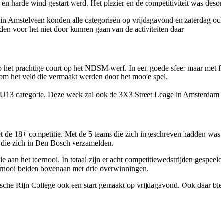
 en harde wind gestart werd. Het plezier en de competitiviteit was deso
 in Amstelveen konden alle categorieën op vrijdagavond en zaterdag o
 voor het niet door kunnen gaan van de activiteiten daar.
t prachtige court op het NDSM-werf. In een goede sfeer maar met felle
om het veld die vermaakt werden door het mooie spel.
U13 categorie. Deze week zal ook de 3X3 Street Leage in Amsterdam Z
de 18+ competitie. Met de 5 teams die zich ingeschreven hadden was h
d die zich in Den Bosch verzamelden.
an het toernooi. In totaal zijn er acht competitiewedstrijden gespeeld
ernooi beiden bovenaan met drie overwinningen.
dsche Rijn College ook een start gemaakt op vrijdagavond. Ook daar bl