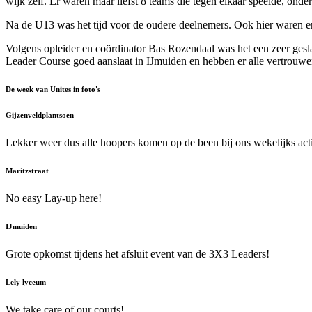
wijk zelf. Er waren maar liefst 8 teams die tegen elkaar speelde, ond
Na de U13 was het tijd voor de oudere deelnemers. Ook hier waren er
Volgens opleider en coördinator Bas Rozendaal was het een zeer gesla
Leader Course goed aanslaat in IJmuiden en hebben er alle vertrouw
De week van Unites in foto's
Gijzenveldplantsoen
Lekker weer dus alle hoopers komen op de been bij ons wekelijks ac
Maritzstraat
No easy Lay-up here!
IJmuiden
Grote opkomst tijdens het afsluit event van de 3X3 Leaders!
Lely lyceum
We take care of our courts!