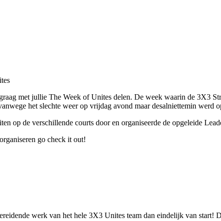
ites
graag met jullie The Week of Unites delen. De week waarin de 3X3 Stree
anwege het slechte weer op vrijdag avond maar desalniettemin werd op v
eiten op de verschillende courts door en organiseerde de opgeleide Lea
 organiseren go check it out!
reidende werk van het hele 3X3 Unites team dan eindelijk van start! 