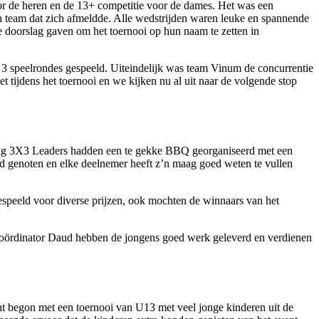
or de heren en de 13+ competitie voor de dames. Het was een
en team dat zich afmeldde. Alle wedstrijden waren leuke en spannende
e doorslag gaven om het toernooi op hun naam te zetten in
r 3 speelrondes gespeeld. Uiteindelijk was team Vinum de concurrentie
 tijdens het toernooi en we kijken nu al uit naar de volgende stop
hting 3X3 Leaders hadden een te gekke BBQ georganiseerd met een
d genoten en elke deelnemer heeft z’n maag goed weten te vullen
espeeld voor diverse prijzen, ook mochten de winnaars van het
n coördinator Daud hebben de jongens goed werk geleverd en verdienen
ent begon met een toernooi van U13 met veel jonge kinderen uit de