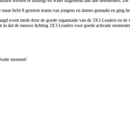
ertussen werden er hotdogs en water uitgedeeld aan alle deelnemers. Dit
 maar liefst 8 gemixte teams van jongens en dames gemaakt en ging het
agd event mede door de goede organisatie van de 3X3 Leaders en de vele
en in dat de nieuwe lichting 3X3 Leaders voor goede activatie momente
tivatie moment!