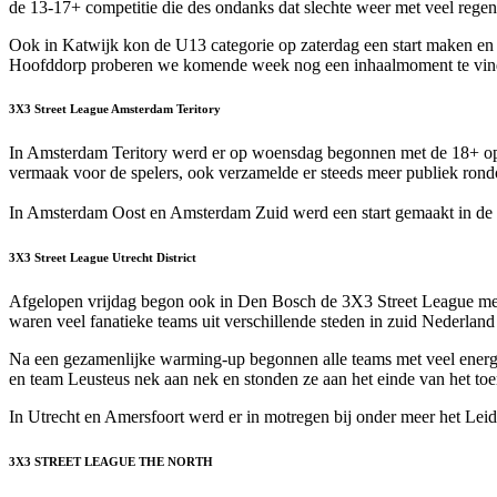
de 13-17+ competitie die des ondanks dat slechte weer met veel regen
Ook in Katwijk kon de U13 categorie op zaterdag een start maken en
Hoofddorp proberen we komende week nog een inhaalmoment te vinden
3X3 Street League Amsterdam Teritory
In Amsterdam Teritory werd er op woensdag begonnen met de 18+ op he
vermaak voor de spelers, ook verzamelde er steeds meer publiek rond
In Amsterdam Oost en Amsterdam Zuid werd een start gemaakt in de 
3X3 Street League Utrecht District
Afgelopen vrijdag begon ook in Den Bosch de 3X3 Street League met 
waren veel fanatieke teams uit verschillende steden in zuid Nederlan
Na een gezamenlijke warming-up begonnen alle teams met veel energie a
en team Leusteus nek aan nek en stonden ze aan het einde van het to
In Utrecht en Amersfoort werd er in motregen bij onder meer het Lei
3X3 STREET LEAGUE THE NORTH