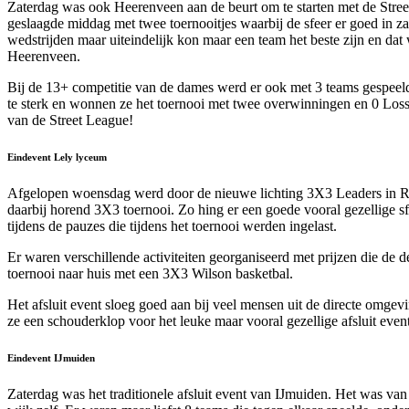
Zaterdag was ook Heerenveen aan de beurt om te starten met de Stree
geslaagde middag met twee toernooitjes waarbij de sfeer er goed in z
wedstrijden maar uiteindelijk kon maar een team het beste zijn en da
Heerenveen.
Bij de 13+ competitie van de dames werd er ook met 3 teams gespeeld.
te sterk en wonnen ze het toernooi met twee overwinningen en 0 Losses
van de Street League!
Eindevent Lely lyceum
Afgelopen woensdag werd door de nieuwe lichting 3X3 Leaders in Rei
daarbij horend 3X3 toernooi. Zo hing er een goede vooral gezellige 
tijdens de pauzes die tijdens het toernooi werden ingelast.
Er waren verschillende activiteiten georganiseerd met prijzen die d
toernooi naar huis met een 3X3 Wilson basketbal.
Het afsluit event sloeg goed aan bij veel mensen uit de directe omg
ze een schouderklop voor het leuke maar vooral gezellige afsluit eve
Eindevent IJmuiden
Zaterdag was het traditionele afsluit event van IJmuiden. Het was van