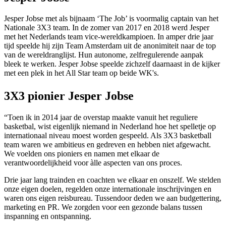
Jesper Jobse met als bijnaam ‘The Job’ is voormalig captain van het
Nationale 3X3 team. In de zomer van 2017 en 2018 werd Jesper
met het Nederlands team vice-wereldkampioen. In amper drie jaar
tijd speelde hij zijn Team Amsterdam uit de anonimiteit naar de top
van de wereldranglijst. Hun autonome, zelfregulerende aanpak
bleek te werken. Jesper Jobse speelde zichzelf daarnaast in de kijker
met een plek in het All Star team op beide WK's.
3X3 pionier Jesper Jobse
“Toen ik in 2014 jaar de overstap maakte vanuit het reguliere
basketbal, wist eigenlijk niemand in Nederland hoe het spelletje op
internationaal niveau moest worden gespeeld. Als 3X3 basketball
team waren we ambitieus en gedreven en hebben niet afgewacht.
We voelden ons pioniers en namen met elkaar de
verantwoordelijkheid voor àlle aspecten van ons proces.
Drie jaar lang trainden en coachten we elkaar en onszelf. We stelden
onze eigen doelen, regelden onze internationale inschrijvingen en
waren ons eigen reisbureau. Tussendoor deden we aan budgettering,
marketing en PR. We zorgden voor een gezonde balans tussen
inspanning en ontspanning.