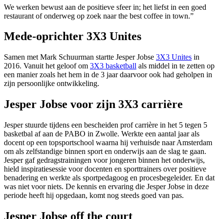
We werken bewust aan de positieve sfeer in; het liefst in een goed
restaurant of onderweg op zoek naar the best coffee in town.”
Mede-oprichter 3X3 Unites
Samen met Mark Schuurman startte Jesper Jobse
3X3 Unites
in
2016. Vanuit het geloof om
3X3 basketball
als middel in te zetten op
een manier zoals het hem in de 3 jaar daarvoor ook had geholpen in
zijn persoonlijke ontwikkeling.
Jesper Jobse voor zijn 3X3 carrière
Jesper stuurde tijdens een bescheiden prof carrière in het 5 tegen 5
basketbal af aan de PABO in Zwolle. Werkte een aantal jaar als
docent op een topsportschool waarna hij verhuisde naar Amsterdam
om als zelfstandige binnen sport en onderwijs aan de slag te gaan.
Jesper gaf gedragstrainingen voor jongeren binnen het onderwijs,
hield inspiratiesessie voor docenten en sporttrainers over positieve
benadering en werkte als sportpedagoog en procesbegeleider. En dat
was niet voor niets. De kennis en ervaring die Jesper Jobse in deze
periode heeft hij opgedaan, komt nog steeds goed van pas.
Jesper Jobse off the court