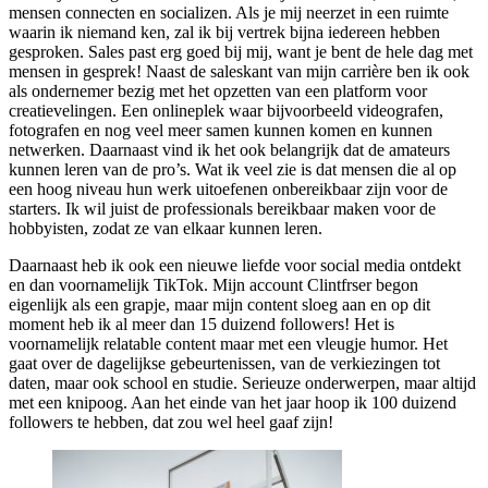
mensen connecten en socializen. Als je mij neerzet in een ruimte
waarin ik niemand ken, zal ik bij vertrek bijna iedereen hebben
gesproken. Sales past erg goed bij mij, want je bent de hele dag met
mensen in gesprek! Naast de saleskant van mijn carrière ben ik ook
als ondernemer bezig met het opzetten van een platform voor
creatievelingen. Een onlineplek waar bijvoorbeeld videografen,
fotografen en nog veel meer samen kunnen komen en kunnen
netwerken. Daarnaast vind ik het ook belangrijk dat de amateurs
kunnen leren van de pro’s. Wat ik veel zie is dat mensen die al op
een hoog niveau hun werk uitoefenen onbereikbaar zijn voor de
starters. Ik wil juist de professionals bereikbaar maken voor de
hobbyisten, zodat ze van elkaar kunnen leren.
Daarnaast heb ik ook een nieuwe liefde voor social media ontdekt
en dan voornamelijk TikTok. Mijn account Clintfrser begon
eigenlijk als een grapje, maar mijn content sloeg aan en op dit
moment heb ik al meer dan 15 duizend followers! Het is
voornamelijk relatable content maar met een vleugje humor. Het
gaat over de dagelijkse gebeurtenissen, van de verkiezingen tot
daten, maar ook school en studie. Serieuze onderwerpen, maar altijd
met een knipoog. Aan het einde van het jaar hoop ik 100 duizend
followers te hebben, dat zou wel heel gaaf zijn!