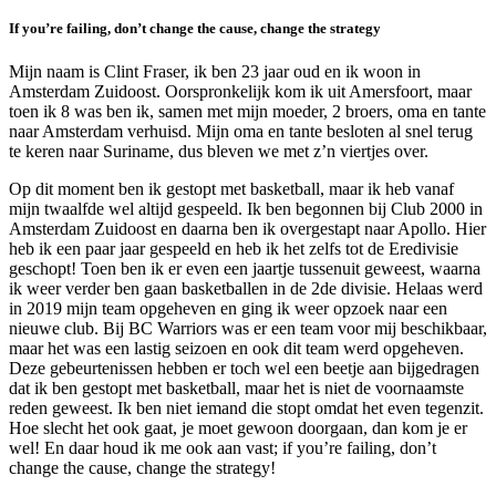
If you’re failing, don’t change the cause, change the strategy
Mijn naam is Clint Fraser, ik ben 23 jaar oud en ik woon in
Amsterdam Zuidoost. Oorspronkelijk kom ik uit Amersfoort, maar
toen ik 8 was ben ik, samen met mijn moeder, 2 broers, oma en tante
naar Amsterdam verhuisd. Mijn oma en tante besloten al snel terug
te keren naar Suriname, dus bleven we met z’n viertjes over.
Op dit moment ben ik gestopt met basketball, maar ik heb vanaf
mijn twaalfde wel altijd gespeeld. Ik ben begonnen bij Club 2000 in
Amsterdam Zuidoost en daarna ben ik overgestapt naar Apollo. Hier
heb ik een paar jaar gespeeld en heb ik het zelfs tot de Eredivisie
geschopt! Toen ben ik er even een jaartje tussenuit geweest, waarna
ik weer verder ben gaan basketballen in de 2de divisie. Helaas werd
in 2019 mijn team opgeheven en ging ik weer opzoek naar een
nieuwe club. Bij BC Warriors was er een team voor mij beschikbaar,
maar het was een lastig seizoen en ook dit team werd opgeheven.
Deze gebeurtenissen hebben er toch wel een beetje aan bijgedragen
dat ik ben gestopt met basketball, maar het is niet de voornaamste
reden geweest. Ik ben niet iemand die stopt omdat het even tegenzit.
Hoe slecht het ook gaat, je moet gewoon doorgaan, dan kom je er
wel! En daar houd ik me ook aan vast; if you’re failing, don’t
change the cause, change the strategy!