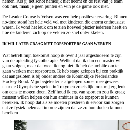
nemen. Als jij het schot namelijk niet neemt en de rest van je team
ook niet, maak je geen punten en win je de game ook niet.
De Leader Course is Velsen was een hele positieve ervaring. Binnen
no-time stond het hele veld vol met kinderen die enorm enthousiast
waren. Ik vond het leuk om te zien hoeveel plezier iedereen heeft en
hoe de kinderen zich op de velden zo snel ontwikkelen.
IK WIL LATER GRAAG MET TOPSPORTERS GAAN WERKEN
Wat betreft mijn toekomst hoop ik over 3 jaar afgestudeerd te zijn
van de opleiding fysiotherapie. Wellicht dat ik dan een master wil
gaan volgen, maar dat weet ik nog niet. Ik heb de ambitie om te
gaan werken met topsporters. Ik heb stage gelopen bij een praktijk
dat aangesloten is bij onder andere de Koninklijke Nederlandse
Hockey Bond. Mijn begeleider is afgelopen zomer mee geweest
naar de Olympische spelen in Tokyo en zoiets lijkt ook mij erg leuk
om eens te mogen doen. Zelf houd ik erg van sport en zou ik graag
mensen willen helpen om hun ambities in de topsport te kunnen
bereiken. Ik hoop dat als ze moeten presteren ik ervoor kan zorgen
dat ze fysiek helemaal in orde zijn en dat ze zo hun doelen kunnen
bereiken.