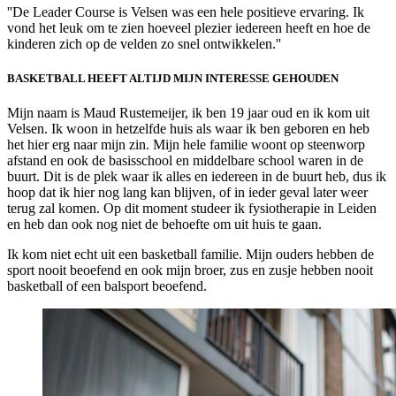
''De Leader Course is Velsen was een hele positieve ervaring. Ik
vond het leuk om te zien hoeveel plezier iedereen heeft en hoe de
kinderen zich op de velden zo snel ontwikkelen.''
BASKETBALL HEEFT ALTIJD MIJN INTERESSE GEHOUDEN
Mijn naam is Maud Rustemeijer, ik ben 19 jaar oud en ik kom uit
Velsen. Ik woon in hetzelfde huis als waar ik ben geboren en heb
het hier erg naar mijn zin. Mijn hele familie woont op steenworp
afstand en ook de basisschool en middelbare school waren in de
buurt. Dit is de plek waar ik alles en iedereen in de buurt heb, dus ik
hoop dat ik hier nog lang kan blijven, of in ieder geval later weer
terug zal komen. Op dit moment studeer ik fysiotherapie in Leiden
en heb dan ook nog niet de behoefte om uit huis te gaan.
Ik kom niet echt uit een basketball familie. Mijn ouders hebben de
sport nooit beoefend en ook mijn broer, zus en zusje hebben nooit
basketball of een balsport beoefend.