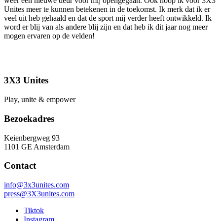
weer een nieuwe deur voor mij opengegaan. Ook hoop ik voor 3X3
Unites meer te kunnen betekenen in de toekomst. Ik merk dat ik er
veel uit heb gehaald en dat de sport mij verder heeft ontwikkeld. Ik
word er blij van als andere blij zijn en dat heb ik dit jaar nog meer
mogen ervaren op de velden!
3X3 Unites
Play, unite & empower
Bezoekadres
Keienbergweg 93
1101 GE Amsterdam
Contact
info@3x3unites.com
press@3X3unites.com
Tiktok
Instagram