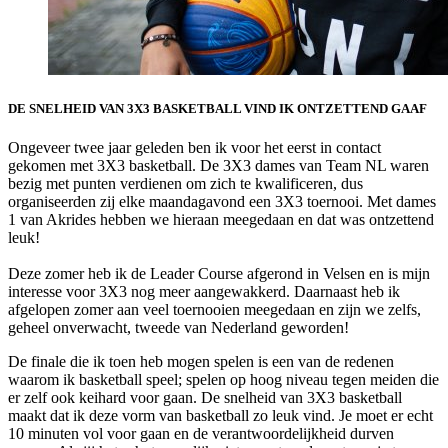
DE SNELHEID VAN 3X3 BASKETBALL VIND IK ONTZETTEND GAAF
Ongeveer twee jaar geleden ben ik voor het eerst in contact
gekomen met 3X3 basketball. De 3X3 dames van Team NL waren
bezig met punten verdienen om zich te kwalificeren, dus
organiseerden zij elke maandagavond een 3X3 toernooi. Met dames
1 van Akrides hebben we hieraan meegedaan en dat was ontzettend
leuk!
Deze zomer heb ik de Leader Course afgerond in Velsen en is mijn
interesse voor 3X3 nog meer aangewakkerd. Daarnaast heb ik
afgelopen zomer aan veel toernooien meegedaan en zijn we zelfs,
geheel onverwacht, tweede van Nederland geworden!
De finale die ik toen heb mogen spelen is een van de redenen
waarom ik basketball speel; spelen op hoog niveau tegen meiden die
er zelf ook keihard voor gaan. De snelheid van 3X3 basketball
maakt dat ik deze vorm van basketball zo leuk vind. Je moet er echt
10 minuten vol voor gaan en de verantwoordelijkheid durven