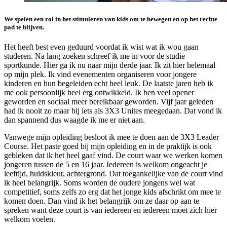
We spelen een rol in het stimuleren van kids om te bewegen en op het rechte
pad te blijven.
Het heeft best even geduurd voordat ik wist wat ik wou gaan
studeren. Na lang zoeken schreef ik me in voor de studie
sportkunde. Hier ga ik nu naar mijn derde jaar. Ik zit hier helemaal
op mijn plek. Ik vind evenementen organiseren voor jongere
kinderen en hun begeleiden echt heel leuk. De laatste jaren heb ik
me ook persoonlijk heel erg ontwikkeld. Ik ben veel opener
geworden en sociaal meer bereikbaar geworden. Vijf jaar geleden
had ik nooit zo maar bij iets als 3X3 Unites meegedaan. Dat vond ik
dan spannend dus waagde ik me er niet aan.
Vanwege mijn opleiding besloot ik mee te doen aan de 3X3 Leader
Course. Het paste goed bij mijn opleiding en in de praktijk is ook
gebleken dat ik het heel gaaf vind. De court waar we werken komen
jongeren tussen de 5 en 16 jaar. Iedereen is welkom ongeacht je
leeftijd, huidskleur, achtergrond. Dat toegankelijke van de court vind
ik heel belangrijk. Soms worden de oudere jongens wel wat
competitief, soms zelfs zo erg dat het jonge kids afschrikt om mee te
komen doen. Dan vind ik het belangrijk om ze daar op aan te
spreken want deze court is van iedereen en iedereen moet zich hier
welkom voelen.