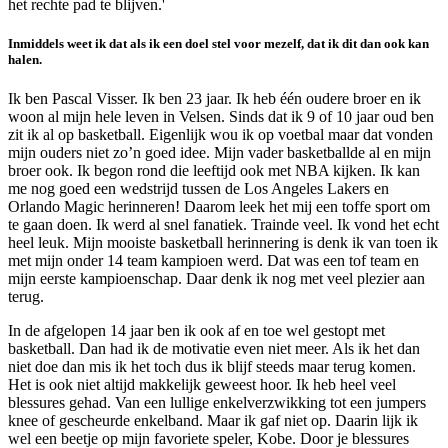
het rechte pad te blijven.'
Inmiddels weet ik dat als ik een doel stel voor mezelf, dat ik dit dan ook kan
halen.
Ik ben Pascal Visser. Ik ben 23 jaar. Ik heb één oudere broer en ik
woon al mijn hele leven in Velsen. Sinds dat ik 9 of 10 jaar oud ben
zit ik al op basketball. Eigenlijk wou ik op voetbal maar dat vonden
mijn ouders niet zo’n goed idee. Mijn vader basketballde al en mijn
broer ook. Ik begon rond die leeftijd ook met NBA kijken. Ik kan
me nog goed een wedstrijd tussen de Los Angeles Lakers en
Orlando Magic herinneren! Daarom leek het mij een toffe sport om
te gaan doen. Ik werd al snel fanatiek. Trainde veel. Ik vond het echt
heel leuk. Mijn mooiste basketball herinnering is denk ik van toen ik
met mijn onder 14 team kampioen werd. Dat was een tof team en
mijn eerste kampioenschap. Daar denk ik nog met veel plezier aan
terug.
In de afgelopen 14 jaar ben ik ook af en toe wel gestopt met
basketball. Dan had ik de motivatie even niet meer. Als ik het dan
niet doe dan mis ik het toch dus ik blijf steeds maar terug komen.
Het is ook niet altijd makkelijk geweest hoor. Ik heb heel veel
blessures gehad. Van een lullige enkelverzwikking tot een jumpers
knee of gescheurde enkelband. Maar ik gaf niet op. Daarin lijk ik
wel een beetje op mijn favoriete speler, Kobe. Door je blessures