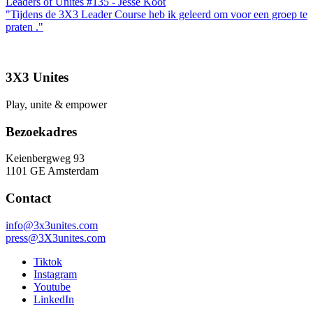
Leaders of Unites #135 - Jesse Koot
"Tijdens de 3X3 Leader Course heb ik geleerd om voor een groep te
praten ."
3X3 Unites
Play, unite & empower
Bezoekadres
Keienbergweg 93
1101 GE Amsterdam
Contact
info@3x3unites.com
press@3X3unites.com
Tiktok
Instagram
Youtube
LinkedIn