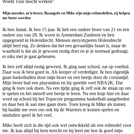
World Tour mocht werken"
Mijn moeder, m’n broer, Roangelo en Mike zijn mijn rolmodellen, zij helpen
me beter worden
Ik ben Jamal. Ik ben 15 jaar. Ik heb een oudere broer van 21 en een
oudere zus van 28. Ik woon in Amsterdam Zuidoost en ben
opgegroeid in Holendrecht. Mensen steryotyperen Holendrecht
altijd heel erg. Ze denken dat het een gevaarlijke buurt is, maar de
waarheid is dat als je gewoon rustig doet en je je normaal gedraagt,
er niks met je gaat gebeuren.
Ik ben zelf altijd rustig geweest. Ik ging naar school, zat op voetbal.
Daar was ik best goed in. Als keeper of verdediger. Ik ben eigenlijk
gaan basketballen door mijn broer en een beetje door de coronatijd.
Mijn broer had een playstation en hij speelde veel NBA2K. Dat
ging ik toen ook doen. Na een tijdje ging ik zelf ook de straat op om
te spelen en het mezelf een beetje te leren. Na een lesje hier en daar
werd op school bij het Topscore programma basketball aangeboden
en daar ben ik aan mee gaan doen. Toen kreeg ik Mike als trainer,
hij haalde me over om ook bij de Warriors te komen spelen en
sindsdien speel ik het veel.
Mike heeft zich in die tijd ook wel ontwikkeld als een rolmodel voor
me. Ik kan altijd bij hem terecht en hij leert me hoe ik goed mijn