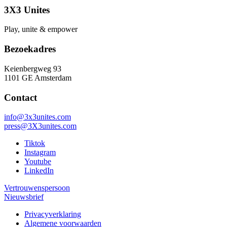
3X3 Unites
Play, unite & empower
Bezoekadres
Keienbergweg 93
1101 GE Amsterdam
Contact
info@3x3unites.com
press@3X3unites.com
Tiktok
Instagram
Youtube
LinkedIn
Vertrouwenspersoon
Nieuwsbrief
Privacyverklaring
Algemene voorwaarden