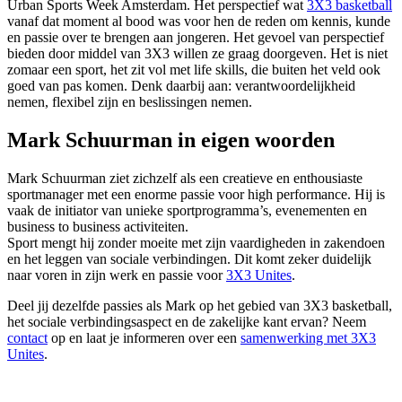
Urban Sports Week Amsterdam. Het perspectief wat
3X3 basketball
vanaf dat moment al bood was voor hen de reden om kennis, kunde
en passie over te brengen aan jongeren. Het gevoel van perspectief
bieden door middel van 3X3 willen ze graag doorgeven. Het is niet
zomaar een sport, het zit vol met life skills, die buiten het veld ook
goed van pas komen. Denk daarbij aan: verantwoordelijkheid
nemen, flexibel zijn en beslissingen nemen.
Mark Schuurman in eigen woorden
Mark Schuurman ziet zichzelf als een creatieve en enthousiaste
sportmanager met een enorme passie voor high performance. Hij is
vaak de initiator van unieke sportprogramma’s, evenementen en
business to business activiteiten.
Sport mengt hij zonder moeite met zijn vaardigheden in zakendoen
en het leggen van sociale verbindingen. Dit komt zeker duidelijk
naar voren in zijn werk en passie voor
3X3 Unites
.
Deel jij dezelfde passies als Mark op het gebied van 3X3 basketball,
het sociale verbindingsaspect en de zakelijke kant ervan? Neem
contact
op en laat je informeren over een
samenwerking met 3X3
Unites
.