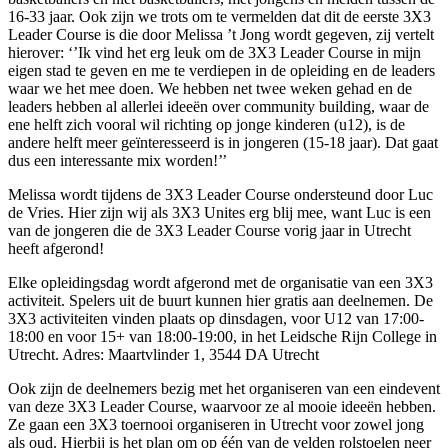
16-33 jaar. Ook zijn we trots om te vermelden dat dit de eerste 3X3
Leader Course is die door Melissa ’t Jong wordt gegeven, zij vertelt
hierover: ‘’Ik vind het erg leuk om de 3X3 Leader Course in mijn
eigen stad te geven en me te verdiepen in de opleiding en de leaders
waar we het mee doen. We hebben net twee weken gehad en de
leaders hebben al allerlei ideeën over community building, waar de
ene helft zich vooral wil richting op jonge kinderen (u12), is de
andere helft meer geïnteresseerd is in jongeren (15-18 jaar). Dat gaat
dus een interessante mix worden!’’
Melissa wordt tijdens de 3X3 Leader Course ondersteund door Luc
de Vries. Hier zijn wij als 3X3 Unites erg blij mee, want Luc is een
van de jongeren die de 3X3 Leader Course vorig jaar in Utrecht
heeft afgerond!
Elke opleidingsdag wordt afgerond met de organisatie van een 3X3
activiteit. Spelers uit de buurt kunnen hier gratis aan deelnemen. De
3X3 activiteiten vinden plaats op dinsdagen, voor U12 van 17:00-
18:00 en voor 15+ van 18:00-19:00, in het Leidsche Rijn College in
Utrecht. Adres: Maartvlinder 1, 3544 DA Utrecht
Ook zijn de deelnemers bezig met het organiseren van een eindevent
van deze 3X3 Leader Course, waarvoor ze al mooie ideeën hebben.
Ze gaan een 3X3 toernooi organiseren in Utrecht voor zowel jong
als oud. Hierbij is het plan om op één van de velden rolstoelen neer