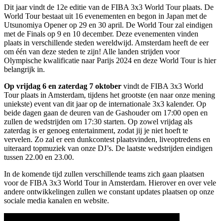
Dit jaar vindt de 12e editie van de FIBA 3x3 World Tour plaats. De
World Tour bestaat uit 16 evenementen en begon in Japan met de
Utsunomiya Opener op 29 en 30 april. De World Tour zal eindigen
met de Finals op 9 en 10 december. Deze evenementen vinden
plaats in verschillende steden wereldwijd. Amsterdam heeft de eer
om één van deze steden te zijn! Alle landen strijden voor
Olympische kwalificatie naar Parijs 2024 en deze World Tour is hier
belangrijk in.
Op vrijdag 6 en zaterdag 7 oktober
vindt de FIBA 3x3 World
Tour plaats in Amsterdam, tijdens het grootste (en naar onze mening
uniekste) event van dit jaar op de internationale 3x3 kalender. Op
beide dagen gaan de deuren van de Gashouder om 17:00 open en
zullen de wedstrijden om 17:30 starten. Op zowel vrijdag als
zaterdag is er genoeg entertainment, zodat jij je niet hoeft te
vervelen. Zo zal er een dunkcontest plaatsvinden, liveoptredens en
uiteraard topmuziek van onze DJ’s. De laatste wedstrijden eindigen
tussen 22.00 en 23.00.
In de komende tijd zullen verschillende teams zich gaan plaatsen
voor de FIBA 3x3 World Tour in Amsterdam. Hierover en over vele
andere ontwikkelingen zullen we constant updates plaatsen op onze
sociale media kanalen en website.