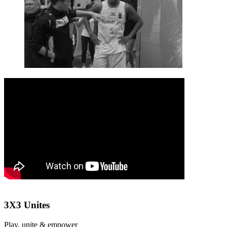
3X3 Unites
Play, unite & empower