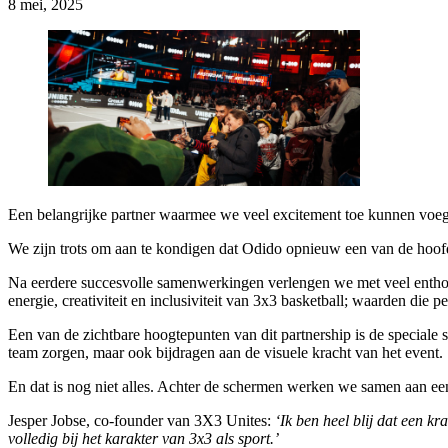
8 mei, 2025
Een belangrijke partner waarmee we veel excitement toe kunnen voe
We zijn trots om aan te kondigen dat Odido opnieuw een van de ho
Na eerdere succesvolle samenwerkingen verlengen we met veel entho
energie, creativiteit en inclusiviteit van 3x3 basketball; waarden die pe
Een van de zichtbare hoogtepunten van dit partnership is de special
team zorgen, maar ook bijdragen aan de visuele kracht van het event.
En dat is nog niet alles. Achter de schermen werken we samen aan een u
Jesper Jobse, co-founder van 3X3 Unites:
‘Ik ben heel blij dat een k
volledig bij het karakter van 3x3 als sport.’