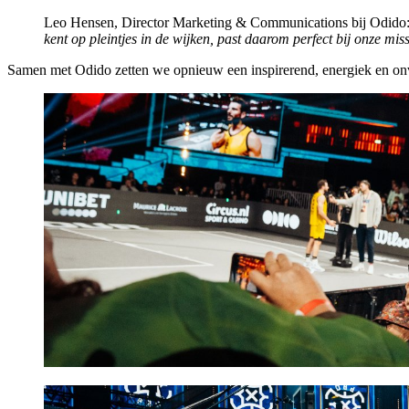
Leo Hensen, Director Marketing & Communications bij Odido
kent op pleintjes in de wijken, past daarom perfect bij onze m
Samen met Odido zetten we opnieuw een inspirerend, energiek en onver