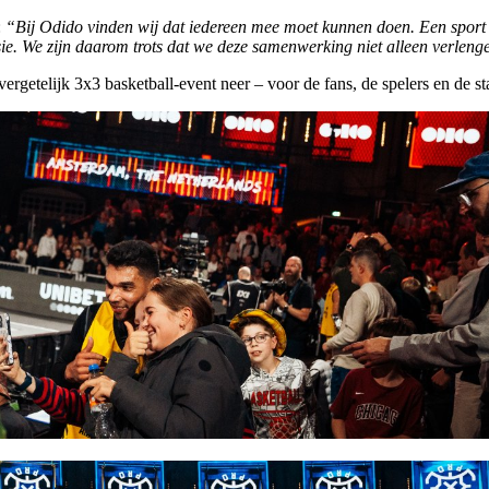
:
“Bij Odido vinden wij dat iedereen mee moet kunnen doen. Een sport a
issie. We zijn daarom trots dat we deze samenwerking niet alleen verle
getelijk 3x3 basketball-event neer – voor de fans, de spelers en de st