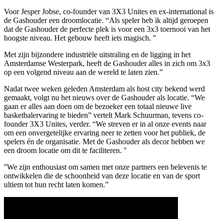
Voor Jesper Jobse, co-founder van 3X3 Unites en ex-international is
de Gashouder een droomlocatie. “Als speler heb ik altijd geroepen
dat de Gashouder de perfecte plek is voor een 3x3 toernooi van het
hoogste niveau. Het gebouw heeft iets magisch. ''
Met zijn bijzondere industriële uitstraling en de ligging in het
Amsterdamse Westerpark, heeft de Gashouder alles in zich om 3x3
op een volgend niveau aan de wereld te laten zien.”
Nadat twee weken geleden Amsterdam als host city bekend werd
gemaakt, volgt nu het nieuws over de Gashouder als locatie. “We
gaan er alles aan doen om de bezoeker een totaal nieuwe live
basketbalervaring te bieden” vertelt Mark Schuurman, tevens co-
founder 3X3 Unites, verder. “We streven er in al onze events naar
om een onvergetelijke ervaring neer te zetten voor het publiek, de
spelers én de organisatie. Met de Gashouder als decor hebben we
een droom locatie om dit te faciliteren. ''
''We zijn enthousiast om samen met onze partners een belevenis te
ontwikkelen die de schoonheid van deze locatie en van de sport
ultiem tot hun recht laten komen.”