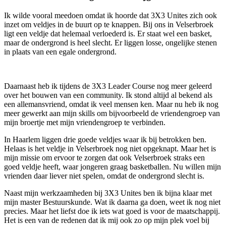
Ik wilde vooral meedoen omdat ik hoorde dat 3X3 Unites zich ook
inzet om veldjes in de buurt op te knappen. Bij ons in Velserbroek
ligt een veldje dat helemaal verloederd is. Er staat wel een basket,
maar de ondergrond is heel slecht. Er liggen losse, ongelijke stenen
in plaats van een egale ondergrond.
Daarnaast heb ik tijdens de 3X3 Leader Course nog meer geleerd
over het bouwen van een community. Ik stond altijd al bekend als
een allemansvriend, omdat ik veel mensen ken. Maar nu heb ik nog
meer gewerkt aan mijn skills om bijvoorbeeld de vriendengroep van
mijn broertje met mijn vriendengroep te verbinden.
In Haarlem liggen drie goede veldjes waar ik bij betrokken ben.
Helaas is het veldje in Velserbroek nog niet opgeknapt. Maar het is
mijn missie om ervoor te zorgen dat ook Velserbroek straks een
goed veldje heeft, waar jongeren graag basketballen. Nu willen mijn
vrienden daar liever niet spelen, omdat de ondergrond slecht is.
Naast mijn werkzaamheden bij 3X3 Unites ben ik bijna klaar met
mijn master Bestuurskunde. Wat ik daarna ga doen, weet ik nog niet
precies. Maar het liefst doe ik iets wat goed is voor de maatschappij.
Het is een van de redenen dat ik mij ook zo op mijn plek voel bij