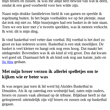
mijn broers en zussen. Ik was me altijd heel bewust van wat ik deed,
omdat ik een goed voorbeeld voor hen wilde zijn.
Naast mijn drukke familieleven hield ik van gamen en speelde ik
regelmatig buiten. In het begin voetbalden we op het pleintje, maar
dat trok mij niet zo. Mijn buurjongen had een basket in de tuin staan.
Toen we een keer met z’n tweeën speelden, was ik meteen verkocht.
Ik wist: dit is mijn ding.
Ik vind basketbal veel vetter dan voetbal. Bij voetbal is het doel zo
groot en kan iedereen scoren. Basketbal is een stuk moeilijker. De
basket is veel kleiner en hangt ook nog eens hoog. Dat maakt het
uitdagender. Bovendien was ik als kind al vrij groot. Dus dat kwam
wel goed uit. Daarnaast heb ik als kind ook nog aan karate, judo en
jiu jitsu
gedaan.
Met mijn broer verzon ik allerlei spelletjes om te
kijken wie er beter was
Ik was negen jaar toen ik lid werd bij Akrides Basketbal in
IJmuiden. Als ik op zaterdag een wedstrijd had, zaten mijn ouders,
broers en zussen vaak allemaal op de tribune. Blijkbaar heeft ze dat
geïnspireerd: uiteindelijk zijn vijf broers en zussen ook op basketbal
gegaan.