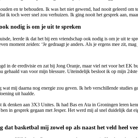
houden en te behouden. Ik was het niet gewend, had nooit geleerd om te
t dat ik toch weer snel zou verhuizen. Ik ging nooit het gesprek aan, ma
 ook nodig is om je uit te spreken
uisde, leerde ik dat het bij een vriendschap ook nodig is om je uit te
even moment zeiden: ‘Je gedraagt je anders. Als je ergens mee zit, mag 
eugd in de eredivisie en zat bij Jong Oranje, maar viel net voor het EK 
au gehaald van voor mijn blessure. Uiteindelijk besloot ik op mijn 24ste 
g wat mij daarna nog energie zou geven. Ik heb verschillende studies g
doening uit haalde.
t ik denken aan 3X3 Unites. Ik had Bas en Ata in Groningen leren kenne
 ben in gesprek gegaan met Jesper. Het werd mij al snel duidelijk dat e
dat basketbal mij zowel op als naast het veld heel ve