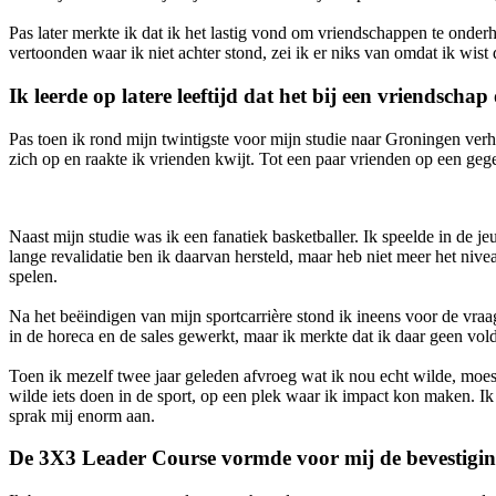
Pas later merkte ik dat ik het lastig vond om vriendschappen te onder
vertoonden waar ik niet achter stond, zei ik er niks van omdat ik wis
Ik leerde op latere leeftijd dat het bij een vriendschap
Pas toen ik rond mijn twintigste voor mijn studie naar Groningen verh
zich op en raakte ik vrienden kwijt. Tot een paar vrienden op een geg
Naast mijn studie was ik een fanatiek basketballer. Ik speelde in de j
lange revalidatie ben ik daarvan hersteld, maar heb niet meer het nive
spelen.
Na het beëindigen van mijn sportcarrière stond ik ineens voor de vraa
in de horeca en de sales gewerkt, maar ik merkte dat ik daar geen vol
Toen ik mezelf twee jaar geleden afvroeg wat ik nou echt wilde, moes
wilde iets doen in de sport, op een plek waar ik impact kon maken. Ik
sprak mij enorm aan.
De 3X3 Leader Course vormde voor mij de bevestiging 