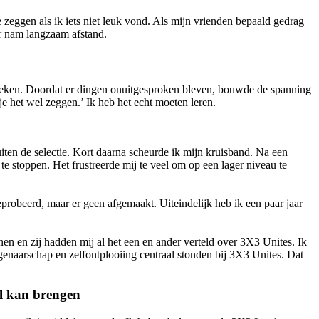
 zeggen als ik iets niet leuk vond. Als mijn vrienden bepaald gedrag
ar nam langzaam afstand.
 spreken. Doordat er dingen onuitgesproken bleven, bouwde de spanning
je het wel zeggen.’ Ik heb het echt moeten leren.
buiten de selectie. Kort daarna scheurde ik mijn kruisband. Na een
te stoppen. Het frustreerde mij te veel om op een lager niveau te
eprobeerd, maar er geen afgemaakt. Uiteindelijk heb ik een paar jaar
n en zij hadden mij al het een en ander verteld over 3X3 Unites. Ik
igenaarschap en zelfontplooiing centraal stonden bij 3X3 Unites. Dat
el kan brengen